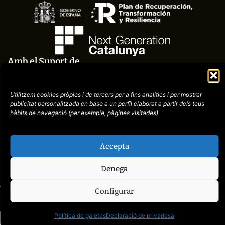
Amb el Suport de
Utilitzem cookies pròpies i de tercers per a fins analítics i per mostrar
publicitat
personalitzada en base a un perfil elaborat a partir dels teus
hàbits de navegació (per
exemple, pàgines visitades).
Avís
Política de
Accepta
972758396
legal
Privacitat
cctorroellenc@gmail.co
Denega
Configurar
web de
placid.cat
Política de galetes
Declaració de privadesa