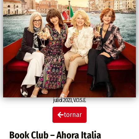
juliol 2023
,
V.O.S.E.
tornar
Book Club – Ahora Italia