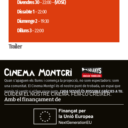
Divendres 30
– 22:00 –
(VOSE)
Dissabte 1
– 22:00
Diumenge 2
– 19:30
Dilluns 3
– 22:00
Trailer
Quan s’apaguen els llums i comença la projecció, no som espectadors: som
una comunitat. El Cinema Montgrí és el nostre punt de trobada, un espai que
només té sentit si el fem viure junts.
CADA SESSIÓ ÉS POSSIBLE GRÀCIES A TU.
CUIDEM EL NOSTRE CINEMA. FEM-LO CRÉIXER.
Amb el finançament de