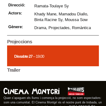
Direcció:
Ramata-Toulaye Sy
Actors:
Khady Mane, Mamadou Diallo,
Binta Racine Sy, Moussa Sow
Gènere:
Drama
,
Projectades
,
Romàntica
Projeccions
Dissabte 27
– 19.00
Trailer
Quan s’apaguen els llums i comença la projecció, no som espectadors:
som una comunitat. El Cinema Montgrí és el nostre punt de trobada, un