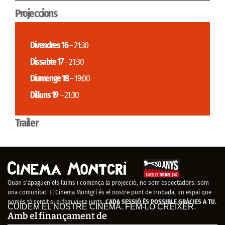
Projeccions
Divendres 16
– 21:30
Dissabte 17
– 21:30
Diumenge 18
– 19:00
Dilluns 19
– 21:30
Trailer
Quan s’apaguen els llums i comença la projecció, no som espectadors: som
una comunitat. El Cinema Montgrí és el nostre punt de trobada, un espai que
només té sentit si el fem viure junts.
CADA SESSIÓ ÉS POSSIBLE GRÀCIES A TU.
CUIDEM EL NOSTRE CINEMA. FEM-LO CRÉIXER.
Amb el finançament de