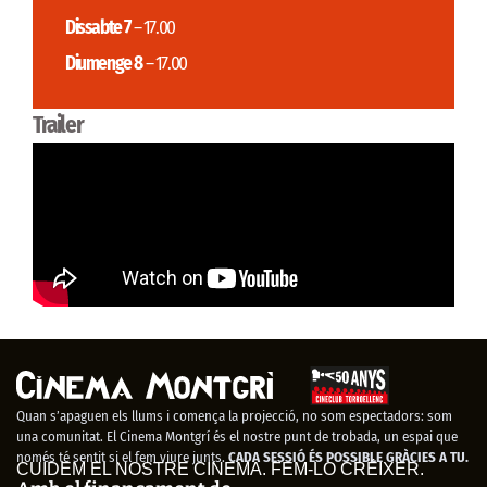
Dissabte 7
– 17.00
Diumenge 8
– 17.00
Trailer
Quan s’apaguen els llums i comença la projecció, no som espectadors: som
una comunitat. El Cinema Montgrí és el nostre punt de trobada, un espai que
només té sentit si el fem viure junts.
CADA SESSIÓ ÉS POSSIBLE GRÀCIES A TU.
CUIDEM EL NOSTRE CINEMA. FEM-LO CRÉIXER.