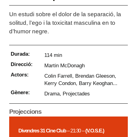
Un estudi sobre el dolor de la separació, la
solitud, l’ego i la toxicitat masculina en to
d’humor negre.
Durada:
114 min
Direcció:
Martin McDonagh
Actors:
Colin Farrell, Brendan Gleeson,
Kerry Condon, Barry Keoghan...
Gènere:
Drama
,
Projectades
Projeccions
Divendres 31 Cine Club
– 21:30 –
(V.O.S.E.)