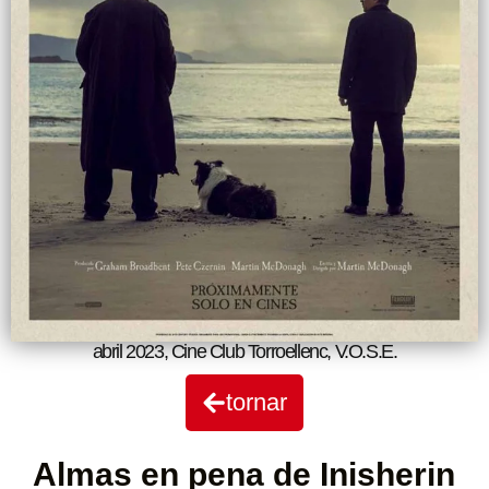
abril 2023
,
Cine Club Torroellenc
,
V.O.S.E.
tornar
Almas en pena de Inisherin