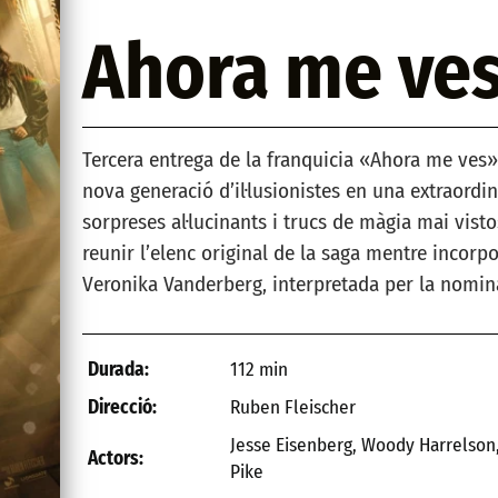
Ahora me ves
Tercera entrega de la franquicia «Ahora me ves
nova generació d’il·lusionistes en una extraordi
sorpreses al·lucinants i trucs de màgia mai vist
reunir l’elenc original de la saga mentre incorpo
Veronika Vanderberg, interpretada per la nomin
112 min
Durada:
Ruben Fleischer
Direcció:
Jesse Eisenberg, Woody Harrelson
Actors:
Pike