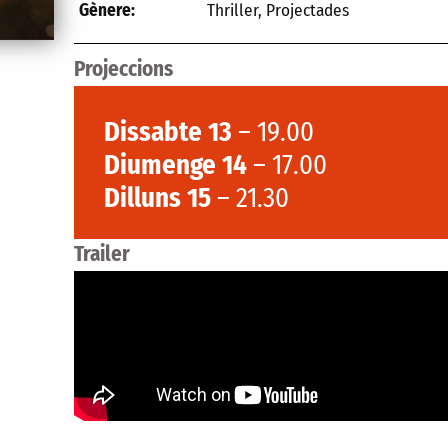
Thriller
,
Projectades
Gènere:
Projeccions
Dissabte 13
– 19.00
Diumenge 14
– 17.00
Dilluns 15
– 21.30
Trailer