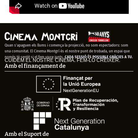
Quan s’apaguen els llums i comença la projecció, no som espectadors: som
una comunitat. El Cinema Montgrí és el nostre punt de trobada, un espai que
només té sentit si el fem viure junts.
CADA SESSIÓ ÉS POSSIBLE GRÀCIES A TU.
CUIDEM EL NOSTRE CINEMA. FEM-LO CRÉIXER.
Amb el finançament de
Amb el Suport de