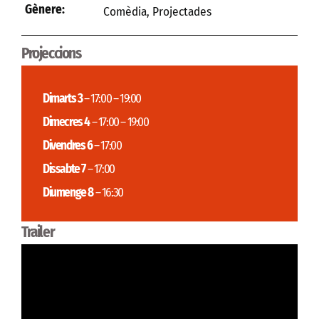
Gènere:
Comèdia
,
Projectades
Projeccions
Dimarts 3
– 17:00 – 19:00
Dimecres 4
– 17:00 – 19:00
Divendres 6
– 17:00
Dissabte 7
– 17:00
Diumenge 8
– 16:30
Trailer