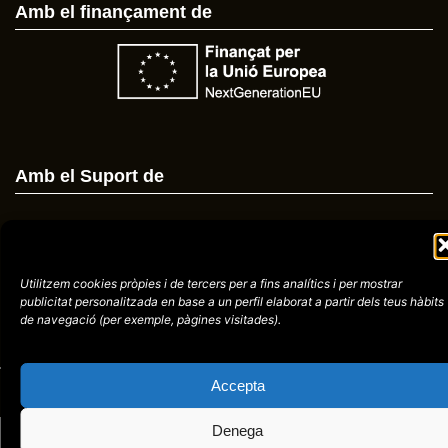
Amb el finançament de
Amb el Suport de
Utilitzem cookies pròpies i de tercers per a fins analítics i per mostrar
Avís
Política de
972758396
publicitat
personalitzada en base a un perfil elaborat a partir dels teus hàbits
legal
Privacitat
de navegació (per
exemple, pàgines visitades).
cctorroellenc@gmail.
Accepta
web de
placid.cat
Denega