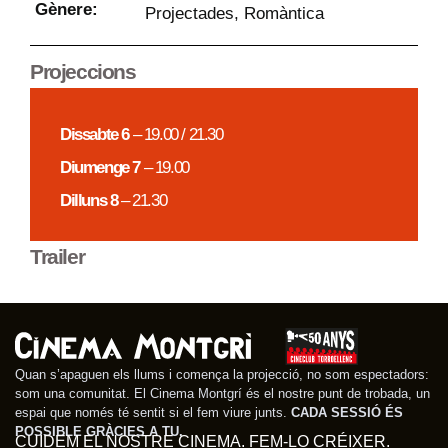
Gènere:
Projectades
,
Romàntica
Projeccions
Dissabte 6
– 19.00 / 21.30
Diumenge 7
– 19.00
Dilluns 8
– 21.30
Trailer
Quan s’apaguen els llums i comença la projecció, no som espectadors:
som una comunitat. El Cinema Montgrí és el nostre punt de trobada, un
espai que només té sentit si el fem viure junts.
CADA SESSIÓ ÉS
POSSIBLE GRÀCIES A TU.
CUIDEM EL NOSTRE CINEMA. FEM-LO CRÉIXER.