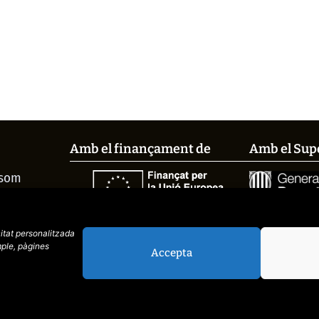
Amb el finançament de
Amb el Sup
 som
és el
si el fem
citat
personalitzada
ple, pàgines
EM-LO
Accepta
web de
placid.cat