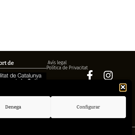
Avís legal
ort de
Política de Privacitat
972758396
cctorroellenc@gmail.com
Denega
Configurar