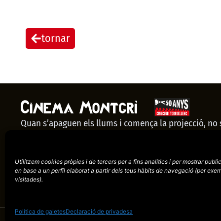
tornar
Quan s’apaguen els llums i comença la projecció, no
espectadors: som una comunitat. El Cinema Montgrí 
nostre punt de trobada, un espai que només té sentit 
Utilitzem cookies pròpies i de tercers per a fins analítics i per mostrar publi
viure junts.
CADA SESSIÓ ÉS POSSIBLE GRÀCIES A TU.
en base a un perfil elaborat a partir dels teus hàbits de navegació (per
exem
CUIDEM EL NOSTRE CINEMA. F
visitades).
CRÉIXER.
Política de galetes
Declaració de privadesa