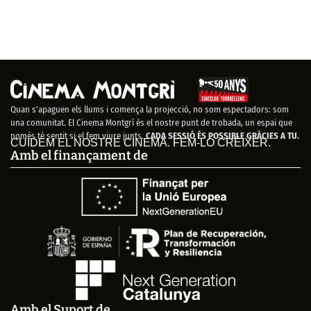
Quan s’apaguen els llums i comença la projecció, no som espectadors: som
una comunitat. El Cinema Montgrí és el nostre punt de trobada, un espai que
només té sentit si el fem viure junts.
CADA SESSIÓ ÉS POSSIBLE GRÀCIES A TU.
CUIDEM EL NOSTRE CINEMA. FEM-LO CRÉIXER.
Amb el finançament de
Amb el Suport de