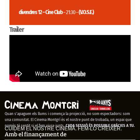
divendres 12 – Cine Club
– 21:30 –
(V.O.S.E.)
Trailer
Quan s’apaguen els llums i comença la projecció, no som espectadors: som
una comunitat. El Cinema Montgrí és el nostre punt de trobada, un espai que
només té sentit si el fem viure junts.
CADA SESSIÓ ÉS POSSIBLE GRÀCIES A TU.
CUIDEM EL NOSTRE CINEMA. FEM-LO CRÉIXER.
Amb el finançament de