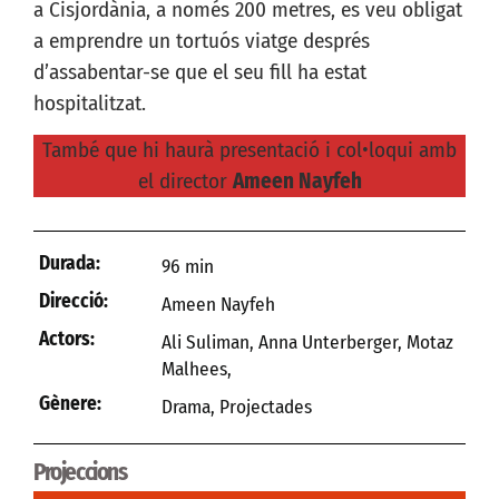
a Cisjordània, a només 200 metres, es veu obligat
a emprendre un tortuós viatge després
d’assabentar-se que el seu fill ha estat
hospitalitzat.
També que hi haurà presentació i col•loqui amb
el director
Ameen Nayfeh
Durada:
96 min
Direcció:
Ameen Nayfeh
Actors:
Ali Suliman, Anna Unterberger, Motaz
Malhees,
Gènere:
Drama
,
Projectades
Projeccions