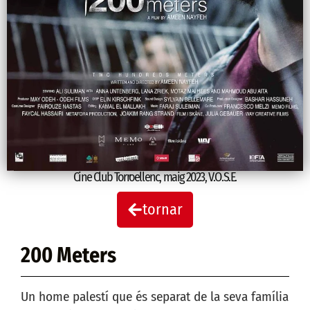
Cine Club Torroellenc
,
maig 2023
,
V.O.S.E.
tornar
200 Meters
Un home palestí que és separat de la seva família