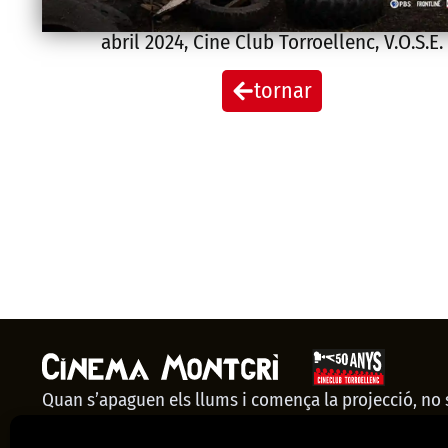
abril 2024
,
Cine Club Torroellenc
,
V.O.S.E.
tornar
Quan s’apaguen els llums i comença la projecció, no
espectadors: som una comunitat. El Cinema Montgrí 