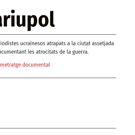
ariupol
odistes ucraïnesos atrapats a la ciutat assetjada
ocumentant les atrocitats de la guerra.
rgmetratge documental