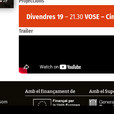
Projeccions
Divendres 19
– 21.30
VOSE – Ci
Trailer
Amb el finançament de
Amb el Sup
 som
és el